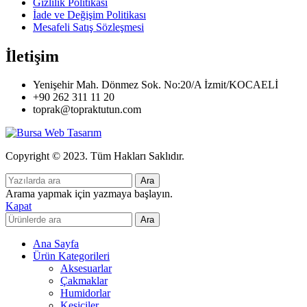
Gizlilik Politikası
İade ve Değişim Politikası
Mesafeli Satış Sözleşmesi
İletişim
Yenişehir Mah. Dönmez Sok. No:20/A İzmit/KOCAELİ
+90 262 311 11 20
toprak@topraktutun.com
Copyright © 2023. Tüm Hakları Saklıdır.
Ara
Arama yapmak için yazmaya başlayın.
Kapat
Ara
Ana Sayfa
Ürün Kategorileri
Aksesuarlar
Çakmaklar
Humidorlar
Kesiciler