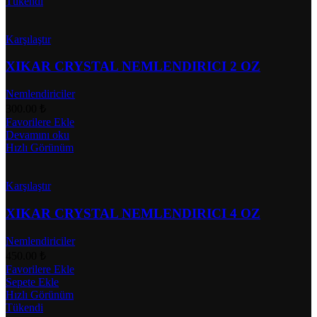
Tükendi
Karşılaştır
XIKAR CRYSTAL NEMLENDIRICI 2 OZ
Nemlendiriciler
300.00
₺
Favorilere Ekle
Devamını oku
Hızlı Görünüm
Karşılaştır
XIKAR CRYSTAL NEMLENDIRICI 4 OZ
Nemlendiriciler
450.00
₺
Favorilere Ekle
Sepete Ekle
Hızlı Görünüm
Tükendi