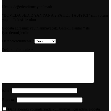
Henüz değerlendirme yapılmadı.
“BOVEDA SEDIR YANYANA 2 PAKET TAŞIYICI” için yorum
yapan ilk kişi siz olun
E-posta adresiniz yayınlanmayacak.
Gerekli alanlar
*
ile
işaretlenmişlerdir
Derecelendirmeniz
*
Değerlendirmeniz
*
İsim
*
E-posta
*
Daha sonraki yorumlarımda kullanılması için adım, e-posta