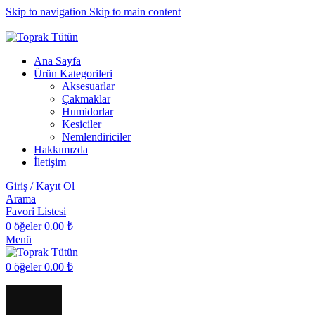
Skip to navigation
Skip to main content
toprak@topraktutun.com
Ana Sayfa
Ürün Kategorileri
Aksesuarlar
Çakmaklar
Humidorlar
Kesiciler
Nemlendiriciler
Hakkımızda
İletişim
Giriş / Kayıt Ol
Arama
Favori Listesi
0
öğeler
0.00
₺
Menü
0
öğeler
0.00
₺