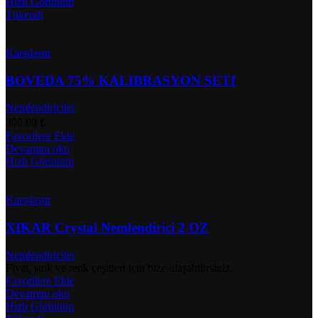
Hızlı Görünüm
Tükendi
Karşılaştır
BOVEDA 75% KALIBRASYON SETI
Nemlendiriciler
300.00
₺
Favorilere Ekle
Devamını oku
Hızlı Görünüm
Karşılaştır
XIKAR Crystal Nemlendirici 2 OZ
Nemlendiriciler
Fiyat, stok ve renk çeşitleri için bize ulaşabilirsiniz.
Favorilere Ekle
Devamını oku
Hızlı Görünüm