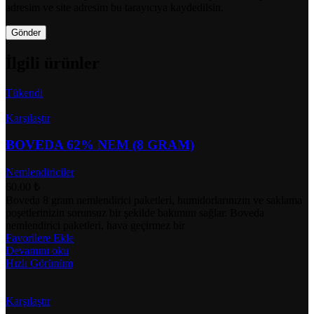
adresim ve site adresim bu tarayıcıya kaydedilsin.
İlgili ürünler
Tükendi
Karşılaştır
BOVEDA 62% NEM (8 GRAM)
Nemlendiriciler
60.00
₺
Boveda 8 gram nemlendirici paketleri, humidorlarınızın ve saklama
poşetlerinizin sorunsuz bir şekilde bakımını sağlar. Boveda
nemlendirici paketleri, hava geçirmez bir
Favorilere Ekle
Devamını oku
Hızlı Görünüm
Karşılaştır