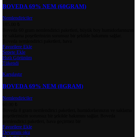
BOVEDA 69% NEM (60GRAM)
Nemlendiriciler
185.00
₺
Boveda 60 gram nemlendirici paketleri, büyük boy humidorlarınızın
ve saklama poşetlerinizin sorunsuz bir şekilde bakımını sağlar.
Boveda nemlendirici paketleri, hava
Favorilere Ekle
Sepete Ekle
Hızlı Görünüm
Tükendi
Karşılaştır
BOVEDA 69% NEM (8GRAM)
Nemlendiriciler
60.00
₺
Boveda 8 gram nemlendirici paketleri, humidorlarınızın ve saklama
poşetlerinizin sorunsuz bir şekilde bakımını sağlar. Boveda
nemlendirici paketleri, hava geçirmez bir
Favorilere Ekle
Devamını oku