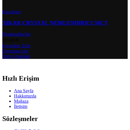
Karşılaştır
XIKAR CRYSTAL NEMLENDIRICI 50CT
Nemlendiriciler
310.00
₺
Favorilere Ekle
Devamını oku
Hızlı Görünüm
Hızlı Erişim
Ana Sayfa
Hakkımızda
Mağaza
İletişim
Sözleşmeler