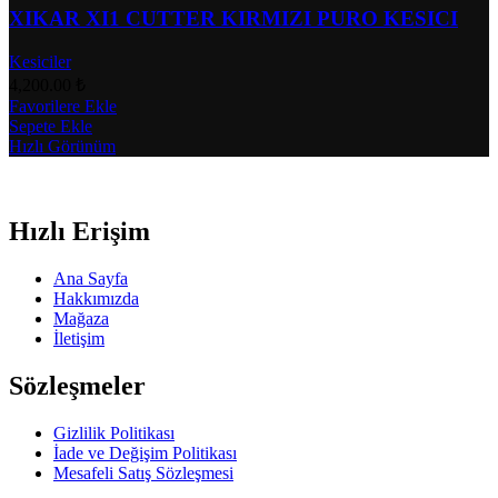
XIKAR XI1 CUTTER KIRMIZI PURO KESICI
Kesiciler
4,200.00
₺
Favorilere Ekle
Sepete Ekle
Hızlı Görünüm
Hızlı Erişim
Ana Sayfa
Hakkımızda
Mağaza
İletişim
Sözleşmeler
Gizlilik Politikası
İade ve Değişim Politikası
Mesafeli Satış Sözleşmesi