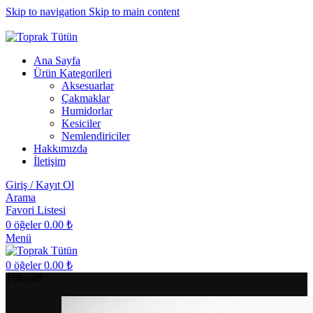
Skip to navigation
Skip to main content
toprak@topraktutun.com
Ana Sayfa
Ürün Kategorileri
Aksesuarlar
Çakmaklar
Humidorlar
Kesiciler
Nemlendiriciler
Hakkımızda
İletişim
Giriş / Kayıt Ol
Arama
Favori Listesi
0
öğeler
0.00
₺
Menü
0
öğeler
0.00
₺
Tükendi