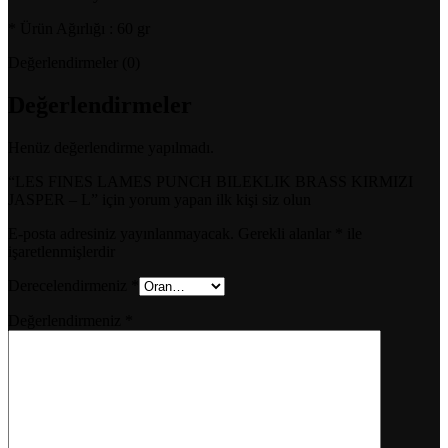
* Ürün Ağırlığı : 60 gr
Değerlendirmeler (0)
Değerlendirmeler
Henüz değerlendirme yapılmadı.
“LES FINES LAMES PUNCH BILEKLIK BRASS KIRMIZI
JASPER – L” için yorum yapan ilk kişi siz olun
E-posta adresiniz yayınlanmayacak.
Gerekli alanlar
*
ile
işaretlenmişlerdir
Derecelendirmeniz
*
Değerlendirmeniz
*