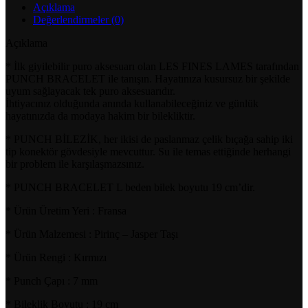
Açıklama
Değerlendirmeler (0)
Açıklama
* İlk giyilebilir puro aksesuarı olan LES FINES LAMES tarafından
PUNCH BRACELET ile tanışın. Hayatınıza kusursuz bir şekilde
uyum sağlayacak tek puro aksesuarıdır.
İhtiyacınız olduğunda anında kullanabileceğiniz ve günlük
hayatınızda da modaya hakim bir bilekliktir.
* PUNCH BİLEZİK, her ikisi de paslanmaz çelik bıçağa sahip iki
tip konektör gövdesiyle mevcuttur. Su ile temas ettiğinde herhangi
bir problem ile karşılaşmazsınız.
* PUNCH BRACELET L beden bilek boyutu 19 cm’dir.
* Ürün Üretim Yeri : Fransa
* Ürün Malzemesi : Pirinç – Jasper Taşı
* Ürün Rengi : Kırmızı
* Punch Çapı : 7 mm
* Bileklik Boyutu : 19 cm