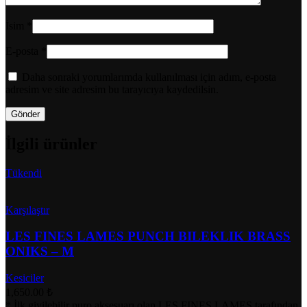
İsim
*
E-posta
*
Daha sonraki yorumlarımda kullanılması için adım, e-posta
adresim ve site adresim bu tarayıcıya kaydedilsin.
İlgili ürünler
Tükendi
Karşılaştır
LES FINES LAMES PUNCH BILEKLIK BRASS
ONIKS – M
Kesiciler
1,650.00
₺
* İlk giyilebilir puro aksesuarı olan LES FINES LAMES tarafından