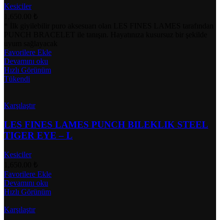
Kesiciler
1,650.00
₺
* İlk giyilebilir puro aksesuarı olan LES FINES LAMES tarafından
PUNCH BRACELET ile tanışın. Hayatınıza kusursuz bir şekilde
uyum sağlayacak
Favorilere Ekle
Devamını oku
Hızlı Görünüm
Tükendi
Karşılaştır
LES FINES LAMES PUNCH BILEKLIK STEEL
TIGER EYE – L
Kesiciler
1,650.00
₺
Favorilere Ekle
Devamını oku
Hızlı Görünüm
Karşılaştır