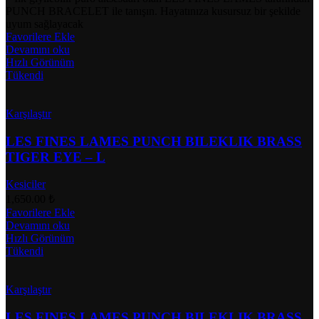
PUNCH BRACELET ile tanışın. Hayatınıza kusursuz bir şekilde
uyum sağlayacak
Favorilere Ekle
Devamını oku
Hızlı Görünüm
Tükendi
Karşılaştır
LES FINES LAMES PUNCH BILEKLIK BRASS
TIGER EYE – L
Kesiciler
1,650.00
₺
Favorilere Ekle
Devamını oku
Hızlı Görünüm
Tükendi
Karşılaştır
LES FINES LAMES PUNCH BILEKLIK BRASS