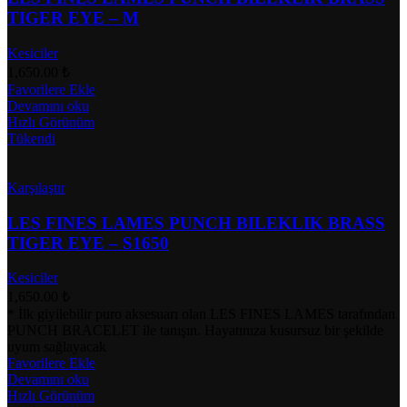
TIGER EYE – M
Kesiciler
1,650.00
₺
Favorilere Ekle
Devamını oku
Hızlı Görünüm
Tükendi
Karşılaştır
LES FINES LAMES PUNCH BILEKLIK BRASS
TIGER EYE – S1650
Kesiciler
1,650.00
₺
* İlk giyilebilir puro aksesuarı olan LES FINES LAMES tarafından
PUNCH BRACELET ile tanışın. Hayatınıza kusursuz bir şekilde
uyum sağlayacak
Favorilere Ekle
Devamını oku
Hızlı Görünüm