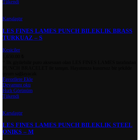
Tükendi
Karşılaştır
LES FINES LAMES PUNCH BILEKLIK BRASS
TURKUAZ – S
Kesiciler
1,650.00
₺
* İlk giyilebilir puro aksesuarı olan LES FINES LAMES tarafından
PUNCH BRACELET ile tanışın. Hayatınıza kusursuz bir şekilde
uyum sağlayacak
Favorilere Ekle
Devamını oku
Hızlı Görünüm
Tükendi
Karşılaştır
LES FINES LAMES PUNCH BILEKLIK STEEL
ONIKS – M